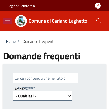
Salta al contenuto principale
Skip to footer content
Regione Lombardia
Comune di Ceriano Laghetto
Briciole di pane
Home
/
Domande frequenti
Domande frequenti
Cerca i contenuti che nel titolo
contengono:
Ambito