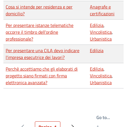
Cosa si intende per residenza e per
Anagrafe e
domicilio?
certificazioni
Per presentare istanze telematiche
Edilizia
,
occorre il timbro dell'ordine
Vincolistica
,
professionale?
Urbanistica
Per presentare una CILA devo indicare
Edilizia
l'impresa esecutrice dei lavori?
Perchè accettiamo che gli elaborati di
Edilizia
,
progetto siano firmati con firma
Vincolistica
,
elettronica avanzata?
Urbanistica
Write th
Go to…