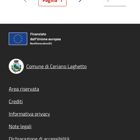
Pagina
1
Pagina precedente
Pagina attuale
Prossima pagina
Comune di Ceriano Laghetto
Footer menu
Area riservata
Crediti
Informativa privacy
Note legali
Dichiarazione di accessibilità